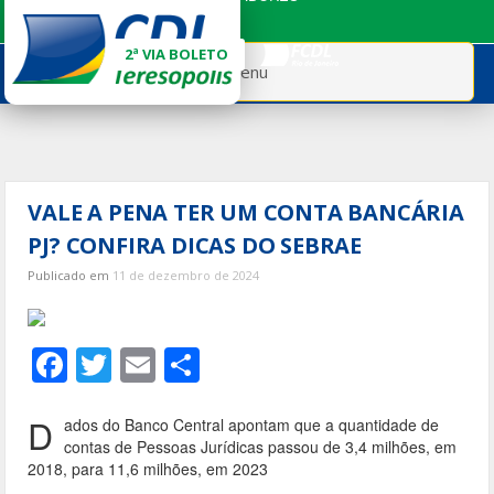
Ir
para
2ª VIA BOLETO
o
Menu
conteúdo
VALE A PENA TER UM CONTA BANCÁRIA
PJ? CONFIRA DICAS DO SEBRAE
Publicado em
11 de dezembro de 2024
F
T
E
S
ac
w
m
h
e
itt
ai
ar
D
ados do Banco Central apontam que a quantidade de
contas de Pessoas Jurídicas passou de 3,4 milhões, em
b
er
l
e
2018, para 11,6 milhões, em 2023