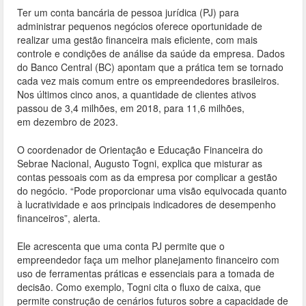
o
Ter um conta bancária de pessoa jurídica (PJ) para
o
administrar pequenos negócios oferece oportunidade de
realizar uma gestão financeira mais eficiente, com mais
k
controle e condições de análise da saúde da empresa. Dados
do Banco Central (BC) apontam que a prática tem se tornado
cada vez mais comum entre os empreendedores brasileiros.
Nos últimos cinco anos, a quantidade de clientes ativos
passou de 3,4 milhões, em 2018, para 11,6 milhões,
em dezembro de 2023.
O coordenador de Orientação e Educação Financeira do
Sebrae Nacional, Augusto Togni, explica que misturar as
contas pessoais com as da empresa por complicar a gestão
do negócio. “Pode proporcionar uma visão equivocada quanto
à lucratividade e aos principais indicadores de desempenho
financeiros”, alerta.
Ele acrescenta que uma conta PJ permite que o
empreendedor faça um melhor planejamento financeiro com
uso de ferramentas práticas e essenciais para a tomada de
decisão. Como exemplo, Togni cita o fluxo de caixa, que
permite construção de cenários futuros sobre a capacidade de