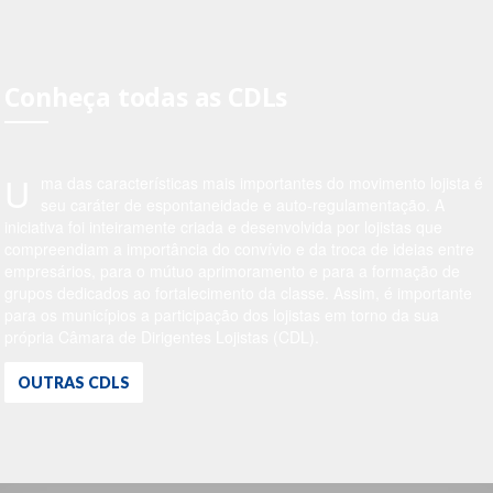
Conheça todas as CDLs
U
ma das características mais importantes do movimento lojista é
seu caráter de espontaneidade e auto-regulamentação. A
iniciativa foi inteiramente criada e desenvolvida por lojistas que
compreendiam a importância do convívio e da troca de ideias entre
empresários, para o mútuo aprimoramento e para a formação de
grupos dedicados ao fortalecimento da classe. Assim, é importante
para os municípios a participação dos lojistas em torno da sua
própria Câmara de Dirigentes Lojistas (CDL).
OUTRAS CDLS