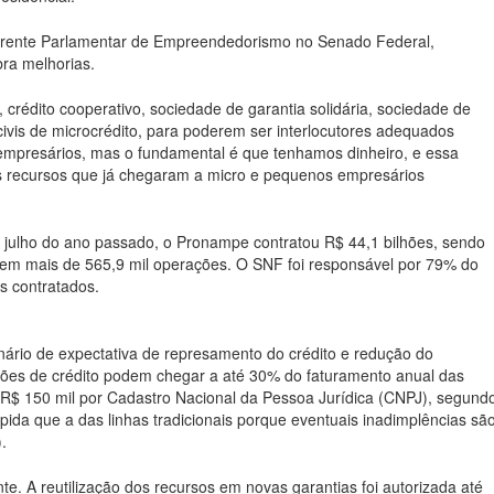
 Frente Parlamentar de Empreendedorismo no Senado Federal,
bra melhorias.
 crédito cooperativo, sociedade de garantia solidária, sociedade de
civis de microcrédito, para poderem ser interlocutores adequados
empresários, mas o fundamental é que tenhamos dinheiro, e essa
s recursos que já chegaram a micro e pequenos empresários
 julho do ano passado, o Pronampe contratou R$ 44,1 bilhões, sendo
m mais de 565,9 mil operações. O SNF foi responsável por 79% do
s contratados.
ário de expectativa de represamento do crédito e redução do
ões de crédito podem chegar a até 30% do faturamento anual das
 R$ 150 mil por Cadastro Nacional da Pessoa Jurídica (CNPJ), segund
ida que a das linhas tradicionais porque eventuais inadimplências sã
.
. A reutilização dos recursos em novas garantias foi autorizada até