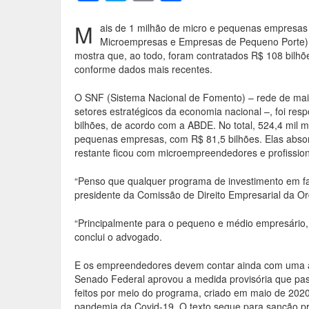
ac
w
m
h
e
itt
ai
ar
M
ais de 1 milhão de micro e pequenas empresas
Microempresas e Empresas de Pequeno Porte).
b
er
l
e
mostra que, ao todo, foram contratados R$ 108 bilhõ
o
conforme dados mais recentes.
o
O SNF (Sistema Nacional de Fomento) – rede de mais 
setores estratégicos da economia nacional –, foi res
k
bilhões, de acordo com a ABDE. No total, 524,4 mil 
pequenas empresas, com R$ 81,5 bilhões. Elas abso
restante ficou com microempreendedores e profissiona
“Penso que qualquer programa de investimento em fav
presidente da Comissão de Direito Empresarial da O
“Principalmente para o pequeno e médio empresário, 
conclui o advogado.
E os empreendedores devem contar ainda com uma 
Senado Federal aprovou a medida provisória que p
feitos por meio do programa, criado em maio de 2020
pandemia da Covid-19. O texto segue para sanção pr