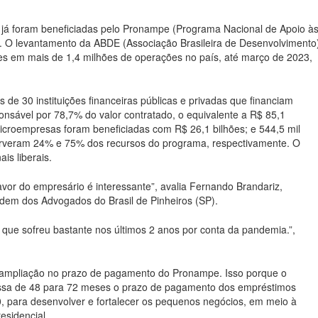
 já foram beneficiadas pelo Pronampe (Programa Nacional de Apoio à
 O levantamento da ABDE (Associação Brasileira de Desenvolvimento
es em mais de 1,4 milhões de operações no país, até março de 2023,
de 30 instituições financeiras públicas e privadas que financiam
ponsável por 78,7% do valor contratado, o equivalente a R$ 85,1
microempresas foram beneficiadas com R$ 26,1 bilhões; e 544,5 mil
rveram 24% e 75% dos recursos do programa, respectivamente. O
is liberais.
or do empresário é interessante”, avalia Fernando Brandariz,
rdem dos Advogados do Brasil de Pinheiros (SP).
que sofreu bastante nos últimos 2 anos por conta da pandemia.”,
ampliação no prazo de pagamento do Pronampe. Isso porque o
assa de 48 para 72 meses o prazo de pagamento dos empréstimos
, para desenvolver e fortalecer os pequenos negócios, em meio à
esidencial.