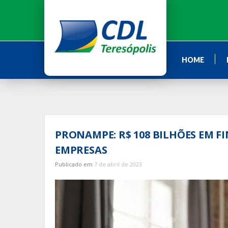
Ir
para
o
conteúdo
HOME
PRONAMPE: R$ 108 BILHÕES EM 
EMPRESAS
Publicado em
7 de abril de 2023