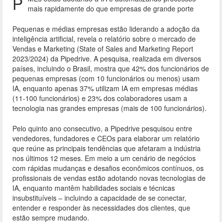
e
itt
ai
ar
P
mais rapidamente do que empresas de grande porte
b
er
l
e
o
Pequenas e médias empresas estão liderando a adoção da
inteligência artificial, revela o relatório sobre o mercado de
o
Vendas e Marketing (State of Sales and Marketing Report
2023/2024) da Pipedrive. A pesquisa, realizada em diversos
k
países, incluindo o Brasil, mostra que 42% dos funcionários de
pequenas empresas (com 10 funcionários ou menos) usam
IA, enquanto apenas 37% utilizam IA em empresas médias
(11-100 funcionários) e 23% dos colaboradores usam a
tecnologia nas grandes empresas (mais de 100 funcionários).
Pelo quinto ano consecutivo, a Pipedrive pesquisou entre
vendedores, fundadores e CEOs para elaborar um relatório
que reúne as principais tendências que afetaram a indústria
nos últimos 12 meses. Em meio a um cenário de negócios
com rápidas mudanças e desafios econômicos contínuos, os
profissionais de vendas estão adotando novas tecnologias de
IA, enquanto mantêm habilidades sociais e técnicas
insubstituíveis – incluindo a capacidade de se conectar,
entender e responder às necessidades dos clientes, que
estão sempre mudando.