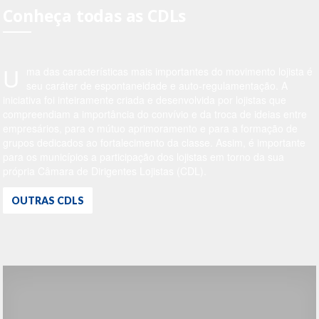
Conheça todas as CDLs
U
ma das características mais importantes do movimento lojista é
seu caráter de espontaneidade e auto-regulamentação. A
iniciativa foi inteiramente criada e desenvolvida por lojistas que
compreendiam a importância do convívio e da troca de ideias entre
empresários, para o mútuo aprimoramento e para a formação de
grupos dedicados ao fortalecimento da classe. Assim, é importante
para os municípios a participação dos lojistas em torno da sua
própria Câmara de Dirigentes Lojistas (CDL).
OUTRAS CDLS