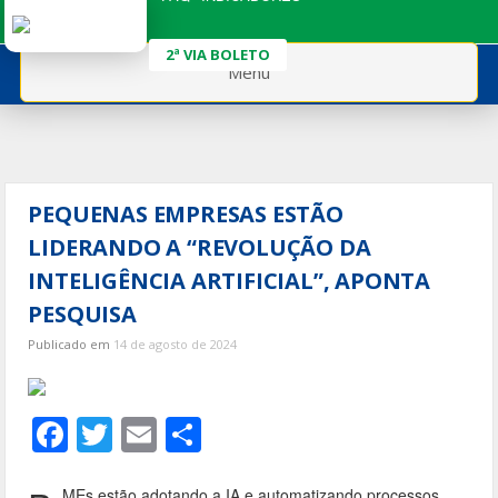
Ir
para
2ª VIA BOLETO
o
Menu
conteúdo
PEQUENAS EMPRESAS ESTÃO
LIDERANDO A “REVOLUÇÃO DA
INTELIGÊNCIA ARTIFICIAL”, APONTA
PESQUISA
Publicado em
14 de agosto de 2024
F
T
E
S
ac
w
m
h
MEs estão adotando a IA e automatizando processos