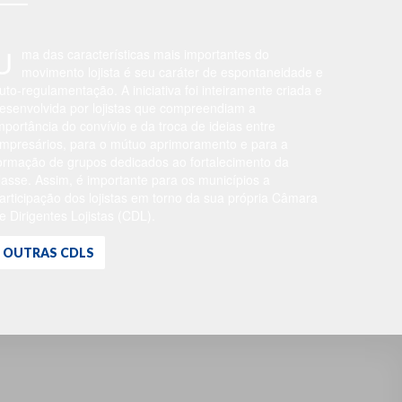
U
ma das características mais importantes do
movimento lojista é seu caráter de espontaneidade e
uto-regulamentação. A iniciativa foi inteiramente criada e
esenvolvida por lojistas que compreendiam a
mportância do convívio e da troca de ideias entre
mpresários, para o mútuo aprimoramento e para a
ormação de grupos dedicados ao fortalecimento da
lasse. Assim, é importante para os municípios a
articipação dos lojistas em torno da sua própria Câmara
e Dirigentes Lojistas (CDL).
OUTRAS CDLS