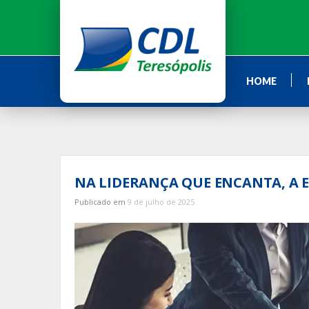
Ir
para
o
conteúdo
HOME
NA LIDERANÇA QUE ENCANTA, A 
Publicado em
9 de julho de 2025