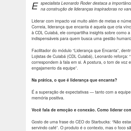
e
itt
ai
ar
E
specialista Leonardo Roder destaca a importân
na construção de lideranças inspiradoras no vare
b
er
l
e
o
Liderar com impacto vai muito além de metas e núme
Correia, liderança que encanta é aquela que cria vín
o
à CDL Cuiabá, ele compartilha insights sobre como 
indispensáveis para quem busca uma gestão humaniz
k
Facilitador do módulo “Liderança que Encanta”, dentr
Lojistas de Cuiabá (CDL Cuiabá), Leonardo reforça:
correspondem à fala em si. A postura, o tom de voz e
engajamento da equipe”.
Na prática, o que é liderança que encanta?
É a superação de expectativas — tanto com a equipe
memória positiva.
Você fala de emoção e conexão. Como liderar co
Gosto de uma frase do CEO do Starbucks: “Não esta
servindo café”. O produto é o contexto, mas o foco s