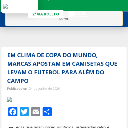
Ir
para
2ª VIA BOLETO
o
Menu
conteúdo
EM CLIMA DE COPA DO MUNDO,
MARCAS APOSTAM EM CAMISETAS QUE
LEVAM O FUTEBOL PARA ALÉM DO
CAMPO
Publicado em
24 de junho de 2026
F
T
E
S
ac
w
m
h
eças que usam cores, símbolos, referências retrô e