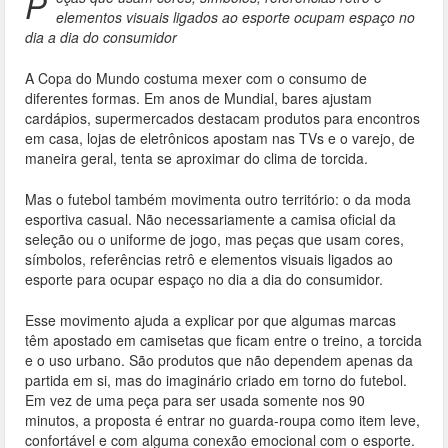
e
itt
ai
ar
P
elementos visuais ligados ao esporte ocupam espaço no
b
er
l
e
dia a dia do consumidor
o
A Copa do Mundo costuma mexer com o consumo de
o
diferentes formas. Em anos de Mundial, bares ajustam
cardápios, supermercados destacam produtos para encontros
k
em casa, lojas de eletrônicos apostam nas TVs e o varejo, de
maneira geral, tenta se aproximar do clima de torcida.
Mas o futebol também movimenta outro território: o da moda
esportiva casual. Não necessariamente a camisa oficial da
seleção ou o uniforme de jogo, mas peças que usam cores,
símbolos, referências retrô e elementos visuais ligados ao
esporte para ocupar espaço no dia a dia do consumidor.
Esse movimento ajuda a explicar por que algumas marcas
têm apostado em camisetas que ficam entre o treino, a torcida
e o uso urbano. São produtos que não dependem apenas da
partida em si, mas do imaginário criado em torno do futebol.
Em vez de uma peça para ser usada somente nos 90
minutos, a proposta é entrar no guarda-roupa como item leve,
confortável e com alguma conexão emocional com o esporte.