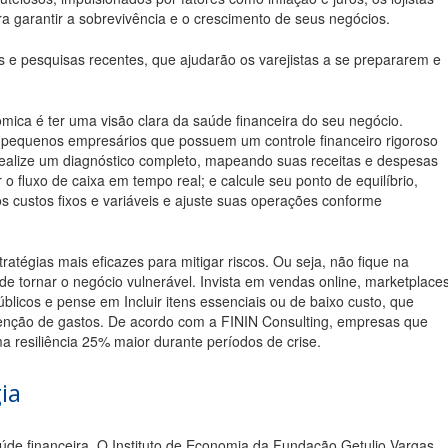
ra garantir a sobrevivência e o crescimento de seus negócios.
 e pesquisas recentes, que ajudarão os varejistas a se prepararem e
ômica é ter uma visão clara da saúde financeira do seu negócio.
pequenos empresários que possuem um controle financeiro rigoroso
ealize um diagnóstico completo, mapeando suas receitas e despesas
 fluxo de caixa em tempo real; e calcule seu ponto de equilíbrio,
s custos fixos e variáveis e ajuste suas operações conforme
ratégias mais eficazes para mitigar riscos. Ou seja, não fique na
e tornar o negócio vulnerável. Invista em vendas online, marketplace
blicos e pense em Incluir itens essenciais ou de baixo custo, que
ção de gastos. De acordo com a FININ Consulting, empresas que
a resiliência 25% maior durante períodos de crise.
ia
úde financeira. O Instituto de Economia da Fundação Getulio Vargas