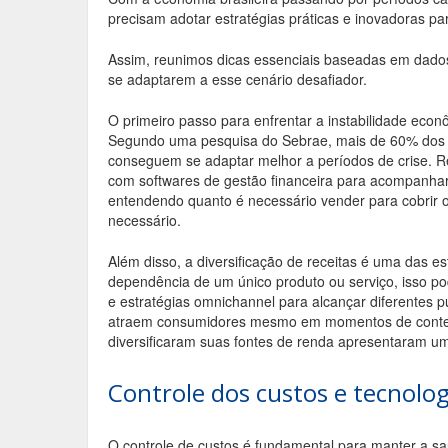
o
precisam adotar estratégias práticas e inovadoras pa
o
Assim, reunimos dicas essenciais baseadas em dados
se adaptarem a esse cenário desafiador.
k
O primeiro passo para enfrentar a instabilidade econ
Segundo uma pesquisa do Sebrae, mais de 60% dos 
conseguem se adaptar melhor a períodos de crise. R
com softwares de gestão financeira para acompanhar o
entendendo quanto é necessário vender para cobrir o
necessário.
Além disso, a diversificação de receitas é uma das est
dependência de um único produto ou serviço, isso pod
e estratégias omnichannel para alcançar diferentes pú
atraem consumidores mesmo em momentos de conten
diversificaram suas fontes de renda apresentaram um
Controle dos custos e tecnolog
O controle de custos é fundamental para manter a sa