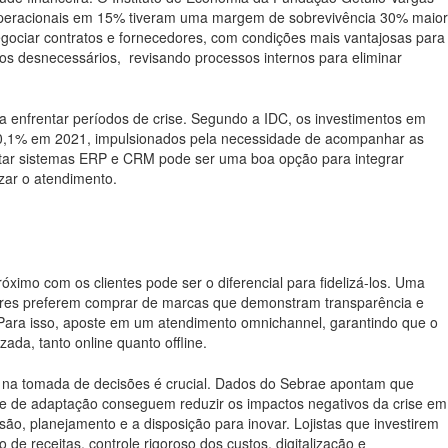
operacionais em 15% tiveram uma margem de sobrevivência 30% maior
gociar contratos e fornecedores, com condições mais vantajosas para
stos desnecessários, revisando processos internos para eliminar
ra enfrentar períodos de crise. Segundo a IDC, os investimentos em
 10,1% em 2021, impulsionados pela necessidade de acompanhar as
ar sistemas ERP e CRM pode ser uma boa opção para integrar
zar o atendimento.
imo com os clientes pode ser o diferencial para fidelizá-los. Uma
ores preferem comprar de marcas que demonstram transparência e
 Para isso, aposte em um atendimento omnichannel, garantindo que o
ada, tanto online quanto offline.
de na tomada de decisões é crucial. Dados do Sebrae apontam que
e de adaptação conseguem reduzir os impactos negativos da crise em
são, planejamento e a disposição para inovar. Lojistas que investirem
 de receitas, controle rigoroso dos custos, digitalização e