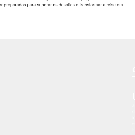
or preparados para superar os desafios e transformar a crise em
a
d
i
e
f