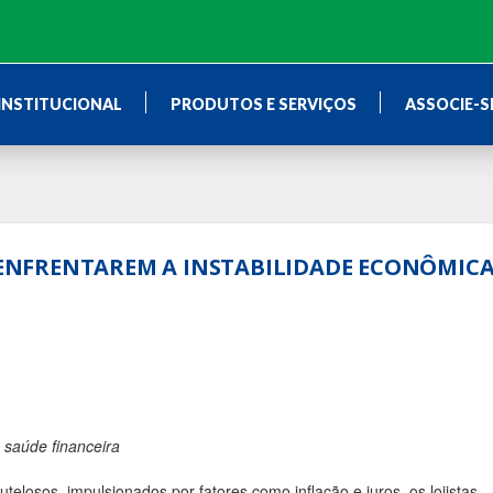
INSTITUCIONAL
PRODUTOS E SERVIÇOS
ASSOCIE-S
S ENFRENTAREM A INSTABILIDADE ECONÔMIC
 saúde financeira
elosos, impulsionados por fatores como inflação e juros, os lojistas