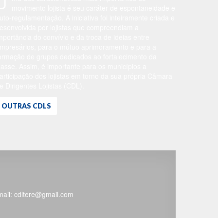
U
movimento lojista é seu caráter de espontaneidade e
uto-regulamentação. A iniciativa foi inteiramente criada e
esenvolvida por lojistas que compreendiam a
mportância do convívio e da troca de ideias entre
mpresários, para o mútuo aprimoramento e para a
ormação de grupos dedicados ao fortalecimento da
lasse. Assim, é importante para os municípios a
articipação dos lojistas em torno da sua própria Câmara
e Dirigentes Lojistas (CDL).
OUTRAS CDLS
-mail: cdltere@gmail.com