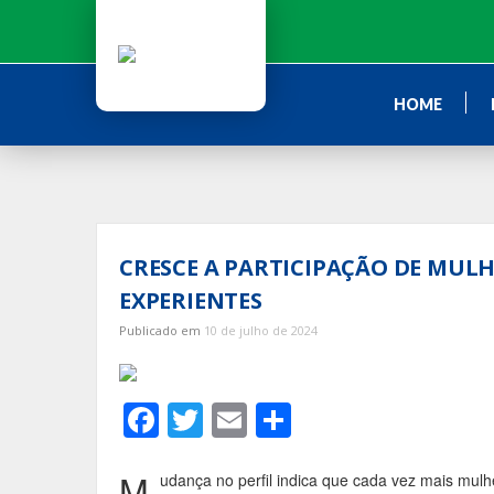
Ir
para
o
conteúdo
HOME
CRESCE A PARTICIPAÇÃO DE MUL
EXPERIENTES
Publicado em
10 de julho de 2024
F
T
E
S
ac
w
m
h
e
itt
ai
ar
M
udança no perfil indica que cada vez mais mul