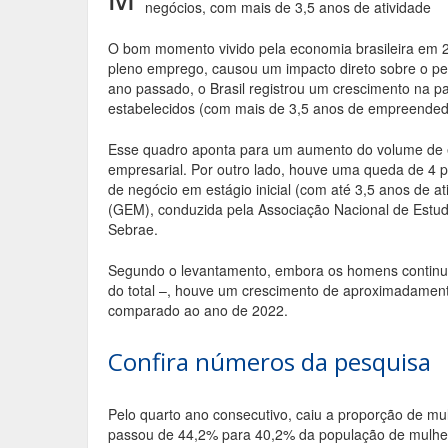
negócios, com mais de 3,5 anos de atividade
b
er
l
e
o
O bom momento vivido pela economia brasileira em 2
pleno emprego, causou um impacto direto sobre o pe
o
ano passado, o Brasil registrou um crescimento na 
estabelecidos (com mais de 3,5 anos de empreended
k
Esse quadro aponta para um aumento do volume de 
empresarial. Por outro lado, houve uma queda de 4 
de negócio em estágio inicial (com até 3,5 anos de a
(GEM), conduzida pela Associação Nacional de Est
Sebrae.
Segundo o levantamento, embora os homens continue
do total –, houve um crescimento de aproximadame
comparado ao ano de 2022.
Confira números da pesquisa
Pelo quarto ano consecutivo, caiu a proporção de mu
passou de 44,2% para 40,2% da população de mulhe