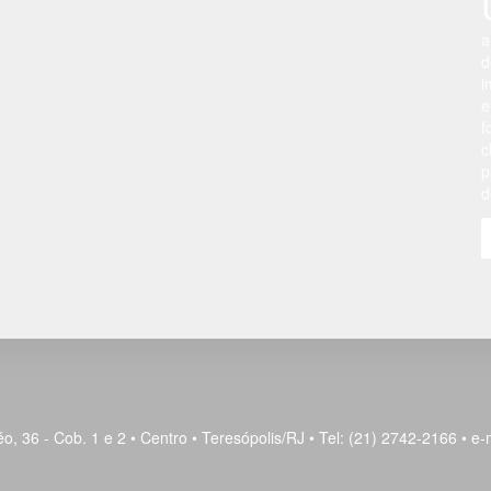
a
d
i
e
f
c
p
d
o, 36 - Cob. 1 e 2 • Centro • Teresópolis/RJ • Tel: (21) 2742-2166 • e