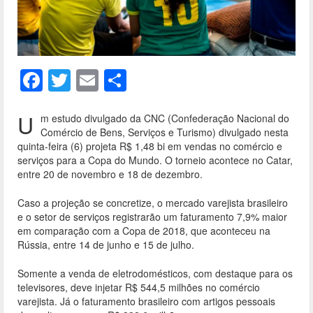
F
T
E
S
ac
w
m
h
e
itt
ai
ar
U
m estudo divulgado da CNC (Confederação Nacional do
Comércio de Bens, Serviços e Turismo) divulgado nesta
b
er
l
e
quinta-feira (6) projeta R$ 1,48 bi em vendas no comércio e
o
serviços para a Copa do Mundo. O torneio acontece no Catar,
entre 20 de novembro e 18 de dezembro.
o
Caso a projeção se concretize, o mercado varejista brasileiro
k
e o setor de serviços registrarão um faturamento 7,9% maior
em comparação com a Copa de 2018, que aconteceu na
Rússia, entre 14 de junho e 15 de julho.
Somente a venda de eletrodomésticos, com destaque para os
televisores, deve injetar R$ 544,5 milhões no comércio
varejista. Já o faturamento brasileiro com artigos pessoais