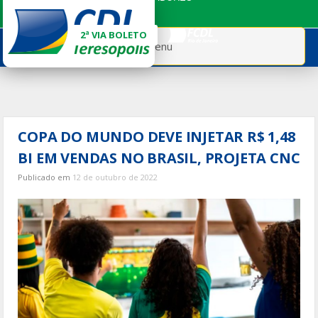
Ir
para
2ª VIA BOLETO
o
Menu
conteúdo
COPA DO MUNDO DEVE INJETAR R$ 1,48
BI EM VENDAS NO BRASIL, PROJETA CNC
Publicado em
12 de outubro de 2022