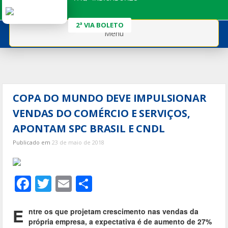
Ir
para
2ª VIA BOLETO
o
Menu
conteúdo
COPA DO MUNDO DEVE IMPULSIONAR
VENDAS DO COMÉRCIO E SERVIÇOS,
APONTAM SPC BRASIL E CNDL
Publicado em
23 de maio de 2018
F
T
E
S
ac
w
m
h
e
itt
ai
ar
E
ntre os que projetam crescimento nas vendas da
própria empresa, a expectativa é de aumento de 27%