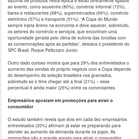
sazonal de produtos nesta época e estão diretamente ligados
ao evento, como souvenirs (80%), comércio informal (72%),
bares e restaurantes (68%), supermercados (66%), comércio
eletrônico (57%) e transporte (51%). “A Copa do Mundo
sempre injeta ânimo na economia e deve aquecer, sobretudo,
os setores do comércio e serviços, que encontram uma
oportunidade gerada pelo clima de euforia das torcidas com
as comemorações após as partidas”, destaca o presidente do
SPC Brasil, Roque Pellizzaro Junior.
Outro dado curioso mostra que para 29% dos entrevistados o
aumento das vendas do próprio negócio com a Copa depende
do desempenho da seleção brasileira nos gramados,
sobretudo se o time chegar até a final (21%) – esse
percentual é ainda maior (25%) entre os comerciantes.
Empresários apostam em promoções para atrair o
consumidor
O estudo também revela que dois em cada dez empresários
entrevistados (20%) afirmam já estar se preparando para
atender ao aumento da demanda durante os jogos. As
promoções são a grande aposta para atrair o consumidor