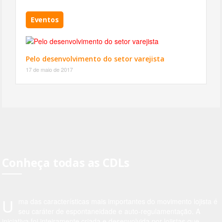
Eventos
Pelo desenvolvimento do setor varejista
17 de maio de 2017
Conheça todas as CDLs
U
ma das características mais importantes do movimento lojista é
seu caráter de espontaneidade e auto-regulamentação. A
iniciativa foi inteiramente criada e desenvolvida por lojistas que