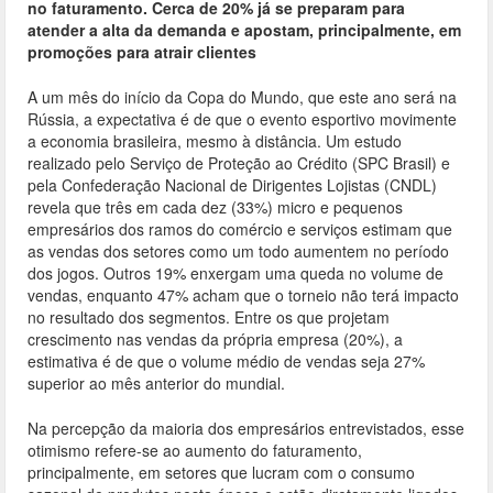
b
er
l
e
no faturamento. Cerca de 20% já se preparam para
o
atender a alta da demanda e apostam, principalmente, em
promoções para atrair clientes
o
A um mês do início da Copa do Mundo, que este ano será na
k
Rússia, a expectativa é de que o evento esportivo movimente
a economia brasileira, mesmo à distância. Um estudo
realizado pelo Serviço de Proteção ao Crédito (SPC Brasil) e
pela Confederação Nacional de Dirigentes Lojistas (CNDL)
revela que três em cada dez (33%) micro e pequenos
empresários dos ramos do comércio e serviços estimam que
as vendas dos setores como um todo aumentem no período
dos jogos. Outros 19% enxergam uma queda no volume de
vendas, enquanto 47% acham que o torneio não terá impacto
no resultado dos segmentos. Entre os que projetam
crescimento nas vendas da própria empresa (20%), a
estimativa é de que o volume médio de vendas seja 27%
superior ao mês anterior do mundial.
Na percepção da maioria dos empresários entrevistados, esse
otimismo refere-se ao aumento do faturamento,
principalmente, em setores que lucram com o consumo