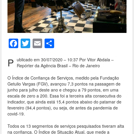
F
T
E
S
ac
w
m
h
e
itt
ai
ar
P
ublicado em 30/07/2020 – 10:37 Por Vitor Abdala –
Repórter da Agência Brasil – Rio de Janeiro
b
er
l
e
o
O Índice de Confiança de Serviços, medido pela Fundação
Getulio Vargas (FGV), avançou 7,3 pontos na passagem de
o
junho para julho deste ano e chegou a 79 pontos, em uma
escala de zero a 200. Essa foi a terceira alta consecutiva do
k
indicador, que ainda está 15,4 pontos abaixo do patamar de
fevereiro (94,4 pontos), ou seja, de antes da pandemia de
covid-19.
Todos os 13 segmentos de serviços pesquisados tiveram alta
na confiança. O Índice de Situação Atual, que mede a