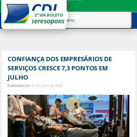
Ir
para
2ª VIA BOLETO
o
Menu
conteúdo
CONFIANÇA DOS EMPRESÁRIOS DE
SERVIÇOS CRESCE 7,3 PONTOS EM
JULHO
Publicado em
31 de julho de 2020