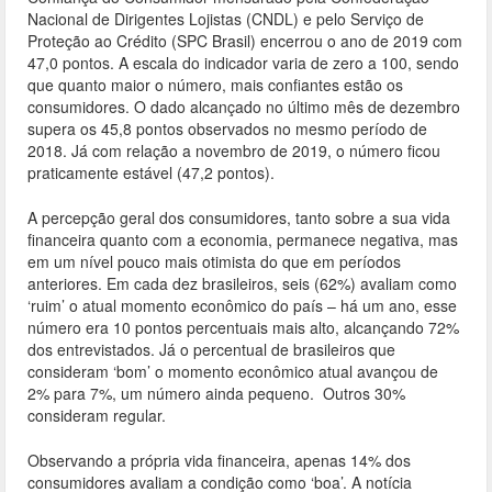
o
Nacional de Dirigentes Lojistas (CNDL) e pelo Serviço de
o
Proteção ao Crédito (SPC Brasil) encerrou o ano de 2019 com
47,0 pontos. A escala do indicador varia de zero a 100, sendo
k
que quanto maior o número, mais confiantes estão os
consumidores. O dado alcançado no último mês de dezembro
supera os 45,8 pontos observados no mesmo período de
2018. Já com relação a novembro de 2019, o número ficou
praticamente estável (47,2 pontos).
A percepção geral dos consumidores, tanto sobre a sua vida
financeira quanto com a economia, permanece negativa, mas
em um nível pouco mais otimista do que em períodos
anteriores. Em cada dez brasileiros, seis (62%) avaliam como
‘ruim’ o atual momento econômico do país – há um ano, esse
número era 10 pontos percentuais mais alto, alcançando 72%
dos entrevistados. Já o percentual de brasileiros que
consideram ‘bom’ o momento econômico atual avançou de
2% para 7%, um número ainda pequeno. Outros 30%
consideram regular.
Observando a própria vida financeira, apenas 14% dos
consumidores avaliam a condição como ‘boa’. A notícia