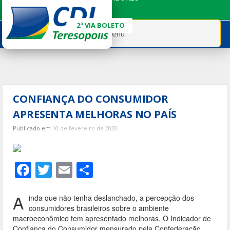
Ir
para
2ª VIA BOLETO
o
Menu
conteúdo
CONFIANÇA DO CONSUMIDOR
APRESENTA MELHORAS NO PAÍS
Publicado em
10 de fevereiro de 2020
F
T
E
S
ac
w
m
h
e
itt
ai
ar
A
inda que não tenha deslanchado, a percepção dos
consumidores brasileiros sobre o ambiente
b
er
l
e
macroeconômico tem apresentado melhoras. O Indicador de
Confiança do Consumidor mensurado pela Confederação