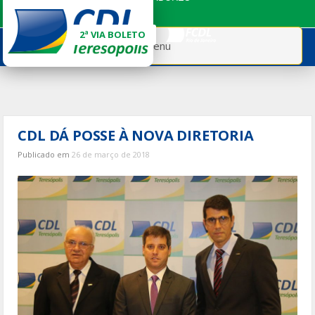
Ir
para
2ª VIA BOLETO
o
Menu
conteúdo
CDL DÁ POSSE À NOVA DIRETORIA
Publicado em
26 de março de 2018