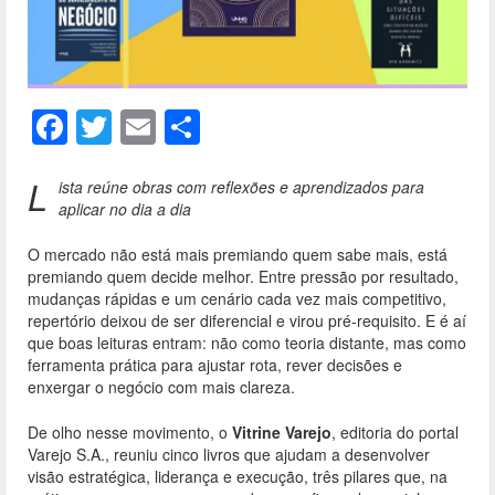
F
T
E
S
ac
w
m
h
e
itt
ai
ar
L
ista reúne obras com reflexões e aprendizados para
aplicar no dia a dia
b
er
l
e
o
O mercado não está mais premiando quem sabe mais, está
premiando quem decide melhor. Entre pressão por resultado,
o
mudanças rápidas e um cenário cada vez mais competitivo,
repertório deixou de ser diferencial e virou pré-requisito. E é aí
k
que boas leituras entram: não como teoria distante, mas como
ferramenta prática para ajustar rota, rever decisões e
enxergar o negócio com mais clareza.
De olho nesse movimento, o
Vitrine Varejo
, editoria do portal
Varejo S.A., reuniu cinco livros que ajudam a desenvolver
visão estratégica, liderança e execução, três pilares que, na