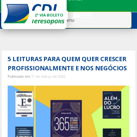
Ir
para
2ª VIA BOLETO
o
Menu
conteúdo
5 LEITURAS PARA QUEM QUER CRESCER
PROFISSIONALMENTE E NOS NEGÓCIOS
Publicado em
31 de março de 2026