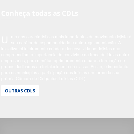
Conheça todas as CDLs
U
ma das características mais importantes do movimento lojista é
seu caráter de espontaneidade e auto-regulamentação. A
iniciativa foi inteiramente criada e desenvolvida por lojistas que
compreendiam a importância do convívio e da troca de ideias entre
empresários, para o mútuo aprimoramento e para a formação de
grupos dedicados ao fortalecimento da classe. Assim, é importante
para os municípios a participação dos lojistas em torno da sua
própria Câmara de Dirigentes Lojistas (CDL).
OUTRAS CDLS