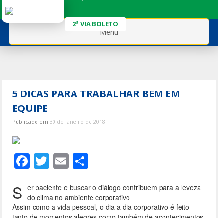
Ir
para
2ª VIA BOLETO
o
Menu
conteúdo
5 DICAS PARA TRABALHAR BEM EM
EQUIPE
Publicado em
30 de janeiro de 2018
F
T
E
S
ac
w
m
h
e
itt
ai
ar
S
er paciente e buscar o diálogo contribuem para a leveza
do clima no ambiente corporativo
b
er
l
e
Assim como a vida pessoal, o dia a dia corporativo é feito
tanto de momentos alegres como também de acontecimentos