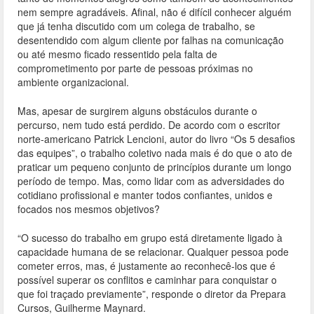
o
nem sempre agradáveis. Afinal, não é difícil conhecer alguém
o
que já tenha discutido com um colega de trabalho, se
desentendido com algum cliente por falhas na comunicação
k
ou até mesmo ficado ressentido pela falta de
comprometimento por parte de pessoas próximas no
ambiente organizacional.
Mas, apesar de surgirem alguns obstáculos durante o
percurso, nem tudo está perdido. De acordo com o escritor
norte-americano Patrick Lencioni, autor do livro “Os 5 desafios
das equipes”, o trabalho coletivo nada mais é do que o ato de
praticar um pequeno conjunto de princípios durante um longo
período de tempo. Mas, como lidar com as adversidades do
cotidiano profissional e manter todos confiantes, unidos e
focados nos mesmos objetivos?
“O sucesso do trabalho em grupo está diretamente ligado à
capacidade humana de se relacionar. Qualquer pessoa pode
cometer erros, mas, é justamente ao reconhecê-los que é
possível superar os conflitos e caminhar para conquistar o
que foi traçado previamente”, responde o diretor da Prepara
Cursos, Guilherme Maynard.