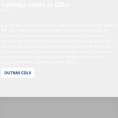
Conheça todas as CDLs
U
ma das características mais importantes do movimento lojista é
seu caráter de espontaneidade e auto-regulamentação. A
iniciativa foi inteiramente criada e desenvolvida por lojistas que
compreendiam a importância do convívio e da troca de ideias entre
empresários, para o mútuo aprimoramento e para a formação de
grupos dedicados ao fortalecimento da classe. Assim, é importante
para os municípios a participação dos lojistas em torno da sua
própria Câmara de Dirigentes Lojistas (CDL).
OUTRAS CDLS