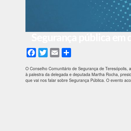
Segurança pública em 
F
T
E
S
ac
w
m
h
e
itt
ai
ar
O Conselho Comunitário de Segurança de Teresópolis, a 
à palestra da delegada e deputada Martha Rocha, presid
b
er
l
e
que vai nos falar sobre Segurança Pública. O evento ac
o
o
k