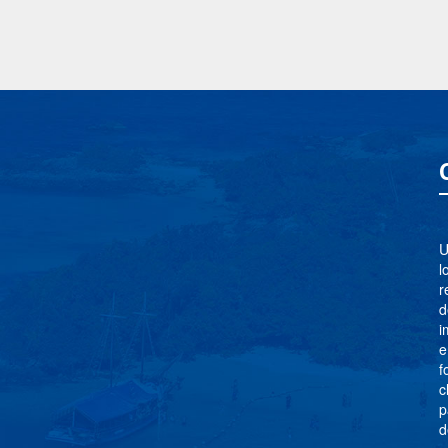
U
l
r
d
i
e
f
c
p
d