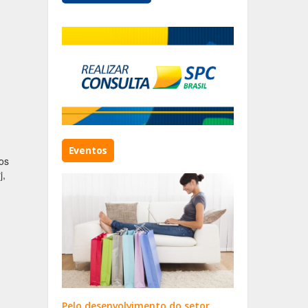
Eventos
os
j,
Pelo desenvolvimento do setor