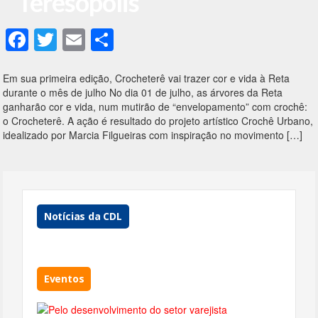
Teresópolis
F
T
E
S
ac
w
m
h
e
itt
ai
ar
Em sua primeira edição, Crocheterê vai trazer cor e vida à Reta
durante o mês de julho No dia 01 de julho, as árvores da Reta
b
er
l
e
ganharão cor e vida, num mutirão de “envelopamento” com crochê:
o
o Crocheterê. A ação é resultado do projeto artístico Crochê Urbano,
idealizado por Marcia Filgueiras com inspiração no movimento […]
o
k
Notícias da CDL
Eventos